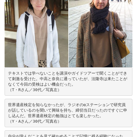
テキストでは学べないことを講演やガイドツアーで聞くことができ
て刺激を受けた。中高と奈良に通っていたが、法隆寺は来たことが
なくて今回の受検はよい機会だった。

（T・Rさん／30代／写真左）
世界遺産検定を知らなかったが、ラジオのαステーションで研究員
が話しているのを聞いて興味を持ち、締切当日だったのですぐに申
し込んだ。世界遺産検定の勉強はとても楽しかった。

（Y・Aさん／30代／写真右）
自分が学んだことを見て確かめることで記憶に残る経験になった。