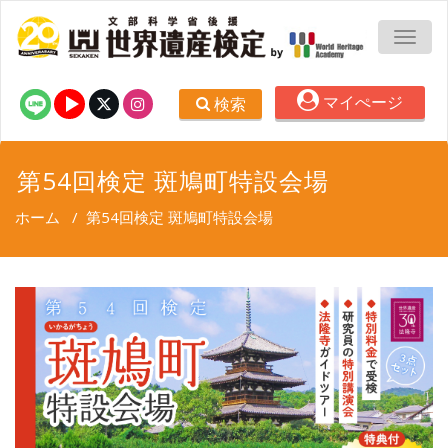
TOGG
マイぺージ
検索
第54回検定 斑鳩町特設会場
ホーム
/
第54回検定 斑鳩町特設会場