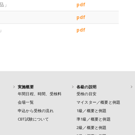
品」
pdf
pdf
」
pdf
実施概要
各級の説明
年間日程、時間、受検料
受検の目安
会場一覧
マイスター／概要と例題
申込から受検の流れ
1級／概要と例題
CBT試験について
準1級／概要と例題
2級／概要と例題