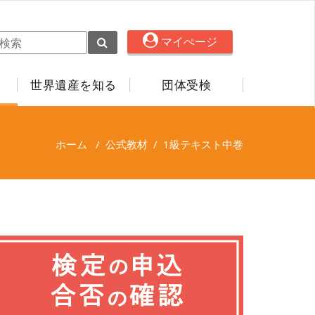
マイぺージ
世界遺産を知る
団体受検
ホーム
/
公式教材
/
1級テキスト中巻