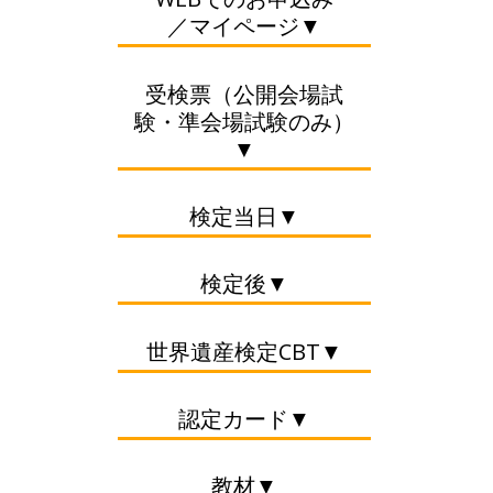
／マイページ▼
受検票（公開会場試
験・準会場試験のみ）
▼
検定当日▼
検定後▼
世界遺産検定CBT▼
認定カード▼
教材▼