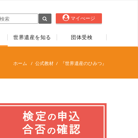
マイぺージ
世界遺産を知る
団体受検
ホーム
/
公式教材
/
『世界遺産のひみつ』