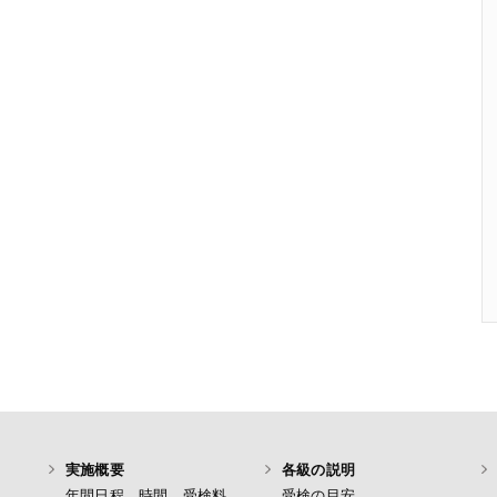
実施概要
各級の説明
年間日程、時間、受検料
受検の目安