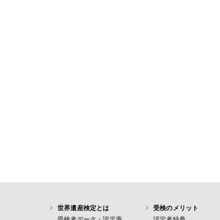
世界遺産検定とは
受検のメリット
受検者データ・認定率
認定者特典