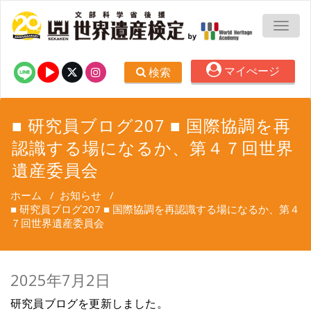
TOGG
マイぺージ
検索
■ 研究員ブログ207 ■ 国際協調を再
認識する場になるか、第４７回世界
遺産委員会
ホーム
/
お知らせ
/
■ 研究員ブログ207 ■ 国際協調を再認識する場になるか、第４
７回世界遺産委員会
2025年7月2日
研究員ブログを更新しました。