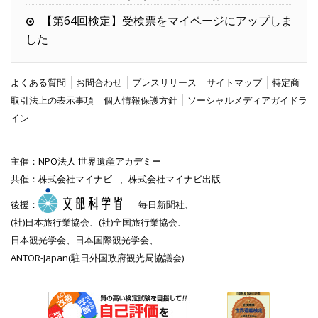
【第64回検定】受検票をマイページにアップしま
した
よくある質問
お問合わせ
プレスリリース
サイトマップ
特定商
取引法上の表示事項
個人情報保護方針
ソーシャルメディアガイドラ
イン
主催：
NPO法人 世界遺産アカデミー
共催：
株式会社マイナビ
、
株式会社マイナビ出版
後援：
毎日新聞社、
(社)日本旅行業協会、(社)全国旅行業協会、
日本観光学会、日本国際観光学会、
ANTOR-Japan(駐日外国政府観光局協議会)