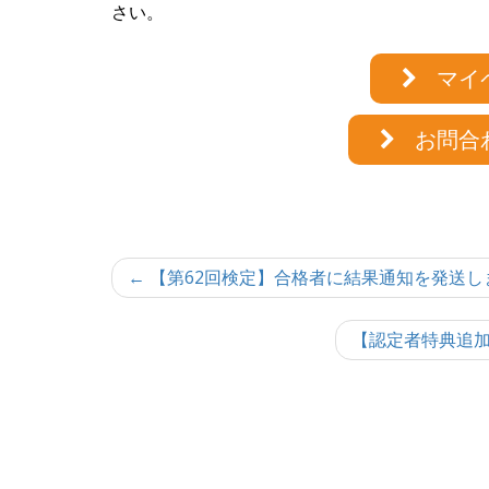
さい。
マイ
お問合
投
← 【第62回検定】合格者に結果通知を発送し
稿
【認定者特典追加
ナ
ビ
ゲ
ー