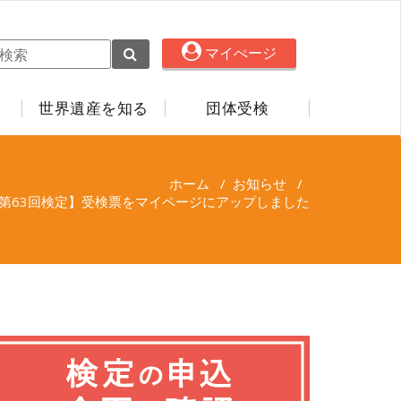
マイぺージ
世界遺産を知る
団体受検
ホーム
/
お知らせ
/
第63回検定】受検票をマイページにアップしました