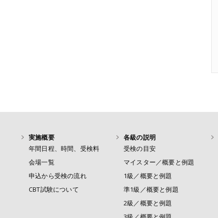
実施概要
各級の説明
年間日程、時間、受検料
受検の目安
会場一覧
マイスター／概要と例題
申込から受検の流れ
1級／概要と例題
CBT試験について
準1級／概要と例題
2級／概要と例題
3級／概要と例題