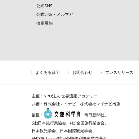
公式SNS
公式LINE・メルマガ
検定規約
よくある質問
お問合わせ
プレスリリース
主催：
NPO法人 世界遺産アカデミー
共催：
株式会社マイナビ
、
株式会社マイナビ出版
後援：
毎日新聞社、
(社)日本旅行業協会、(社)全国旅行業協会、
日本観光学会、日本国際観光学会、
ANTOR-Japan(駐日外国政府観光局協議会)