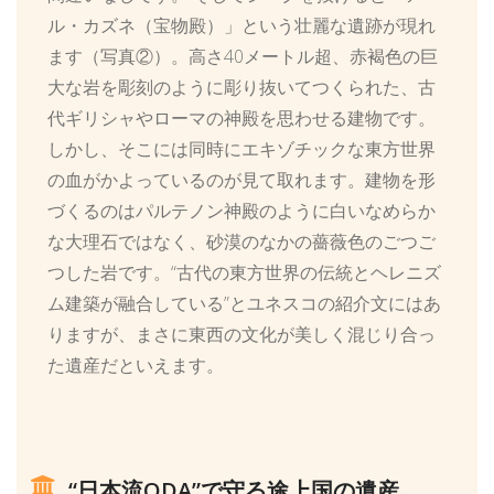
ル・カズネ（宝物殿）」という壮麗な遺跡が現れ
ます（写真②）。高さ40メートル超、赤褐色の巨
大な岩を彫刻のように彫り抜いてつくられた、古
代ギリシャやローマの神殿を思わせる建物です。
しかし、そこには同時にエキゾチックな東方世界
の血がかよっているのが見て取れます。建物を形
づくるのはパルテノン神殿のように白いなめらか
な大理石ではなく、砂漠のなかの薔薇色のごつご
つした岩です。“古代の東方世界の伝統とヘレニズ
ム建築が融合している”とユネスコの紹介文にはあ
りますが、まさに東西の文化が美しく混じり合っ
た遺産だといえます。
“日本流ODA”で守る途上国の遺産