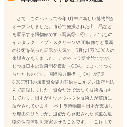
さて、このペトラで今年4月末に新しい博物館が
オープンしました。遺跡で発掘された出土品など
を展示する博物館です（写真③、④）。22台もの
インタラクティブ・スクリーンや3D映像など最新
の技術を使った展示が人気で、5月は1万2,000人の
来場者がありました。 このペトラ博物館ですが、
じつは日本の政府開発援助（ODA）によってつく
られたものです。国際協力機構（JICA）が7億
8,380万円の無償資金協力契約をヨルダン政府と結
んで建設しました。資金だけではなく技術協力も
しており、日本がもつノウハウや技術力が随所に
活かされています。 ペトラ博物館を日本が支援し
た理由のひとつが、遺跡から発掘された貴重な遺
物の保存体制を充実させることです。「これまで