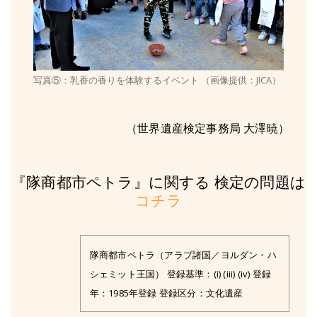
写真⑤：乳香の香りを体験するイベント （画像提供：JICA）
（世界遺産検定事務局 大澤暁）
『隊商都市ペトラ』に関する 検定の問題は
コチラ
隊商都市ペトラ（アラブ諸国／ヨルダン・ハ
シェミット王国） 登録基準：(i) (iii) (iv) 登録
年：1985年登録 登録区分：文化遺産