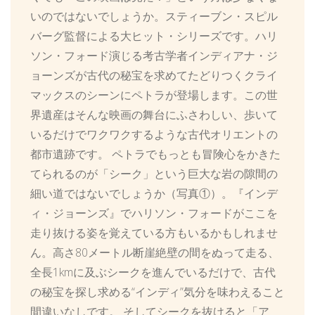
いのではないでしょうか。スティーブン・スピル
バーグ監督による大ヒット・シリーズです。ハリ
ソン・フォード演じる考古学者インディアナ・ジ
ョーンズが古代の秘宝を求めてたどりつくクライ
マックスのシーンにペトラが登場します。この世
界遺産はそんな映画の舞台にふさわしい、歩いて
いるだけでワクワクするような古代オリエントの
都市遺跡です。 ペトラでもっとも冒険心をかきた
てられるのが「シーク」という巨大な岩の隙間の
細い道ではないでしょうか（写真①）。『インデ
ィ・ジョーンズ』でハリソン・フォードがここを
走り抜ける姿を覚えている方もいるかもしれませ
ん。高さ80メートル断崖絶壁の間をぬって走る、
全長1kmに及ぶシークを進んでいるだけで、古代
の秘宝を探し求める“インディ”気分を味わえること
間違いなしです。 そしてシークを抜けると「ア