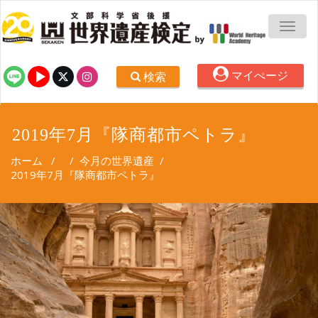
TOGG
マイぺージ
検索
2019年7月『隊商都市ペトラ』
ホーム
/
/
今月の世界遺産
/
2019年7月『隊商都市ペトラ』