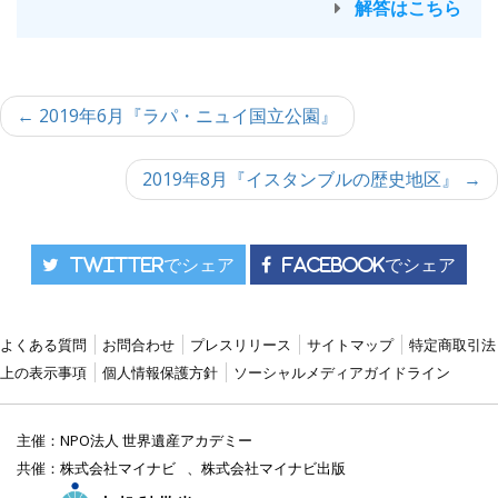
解答はこちら
投
← 2019年6月『ラパ・ニュイ国立公園』
稿
ナ
ビ
2019年8月『イスタンブルの歴史地区』 →
ゲ
ー
シ
ョ
Twitterでシェア
Facebookでシェア
ン
よくある質問
お問合わせ
プレスリリース
サイトマップ
特定商取引法
上の表示事項
個人情報保護方針
ソーシャルメディアガイドライン
主催：
NPO法人 世界遺産アカデミー
共催：
株式会社マイナビ
、
株式会社マイナビ出版