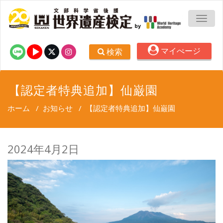
TOGG
マイぺージ
検索
【認定者特典追加】仙巌園
ホーム
/
お知らせ
/
【認定者特典追加】仙巌園
2024年4月2日