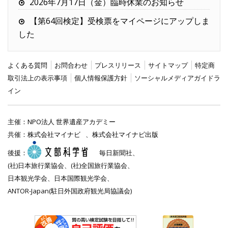
2026年7月17日（金）臨時休業のお知らせ
【第64回検定】受検票をマイページにアップしま
した
よくある質問
お問合わせ
プレスリリース
サイトマップ
特定商
取引法上の表示事項
個人情報保護方針
ソーシャルメディアガイドラ
イン
主催：
NPO法人 世界遺産アカデミー
共催：
株式会社マイナビ
、
株式会社マイナビ出版
後援：
毎日新聞社、
(社)日本旅行業協会、(社)全国旅行業協会、
日本観光学会、日本国際観光学会、
ANTOR-Japan(駐日外国政府観光局協議会)