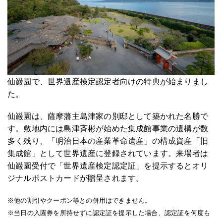
仙巌園で、世界遺産検定認定者向けの特典が始まりまし
た。
仙巌園は、薩摩藩主島津家の別邸として築かれた名勝で
す。敷地内には島津斉彬が始めた集成館事業の遺構が数
多く残り、「明治日本の産業革命遺産」の構成資産「旧
集成館」として世界遺産に登録されています。来場者は
仙巌園受付で「世界遺産検定認定証」を提示するとオリ
ジナルポストカードが贈呈されます。
※他の割引やクーポン等との併用はできません。
※当日の入園券を所持せずに認定証を提示した場合、認定証を何度も