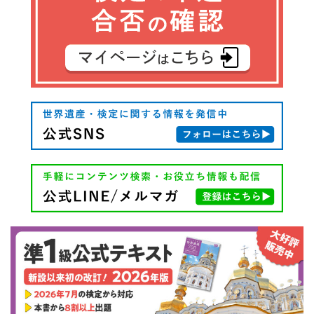
シ
ョ
ン