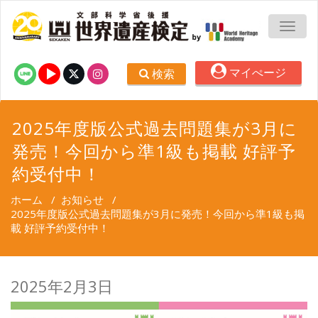
TOGG
マイぺージ
検索
2025年度版公式過去問題集が3月に
発売！今回から準1級も掲載 好評予
約受付中！
ホーム
/
お知らせ
/
2025年度版公式過去問題集が3月に発売！今回から準1級も掲
載 好評予約受付中！
2025年2月3日