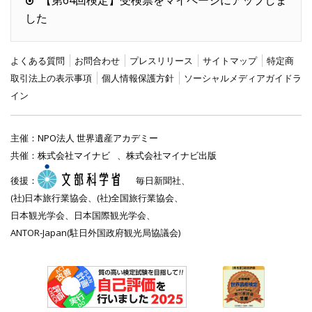
【第64回検定】受検票をマイページにアップしま
した
よくある質問
お問合わせ
プレスリリース
サイトマップ
特定商
取引法上の表示事項
個人情報保護方針
ソーシャルメディアガイドラ
イン
主催：
NPO法人 世界遺産アカデミー
共催：
株式会社マイナビ
、
株式会社マイナビ出版
後援：
毎日新聞社、
(社)日本旅行業協会、(社)全国旅行業協会、
日本観光学会、日本国際観光学会、
ANTOR-Japan(駐日外国政府観光局協議会)