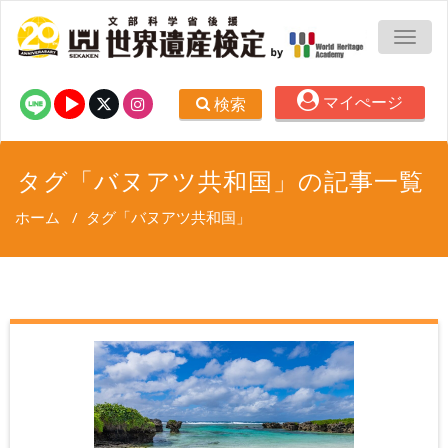
TOGG
マイぺージ
検索
タグ「バヌアツ共和国」の記事一覧
ホーム
/
タグ「バヌアツ共和国」