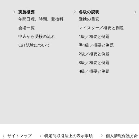
実施概要
各級の説明
年間日程、時間、受検料
受検の目安
会場一覧
マイスター／概要と例題
申込から受検の流れ
1級／概要と例題
CBT試験について
準1級／概要と例題
2級／概要と例題
3級／概要と例題
4級／概要と例題
サイトマップ
特定商取引法上の表示事項
個人情報保護方針