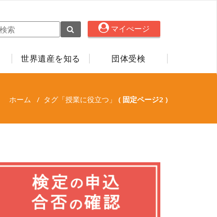
マイぺージ
世界遺産を知る
団体受検
ホーム
/
タグ「授業に役立つ」
( 固定ページ2 )