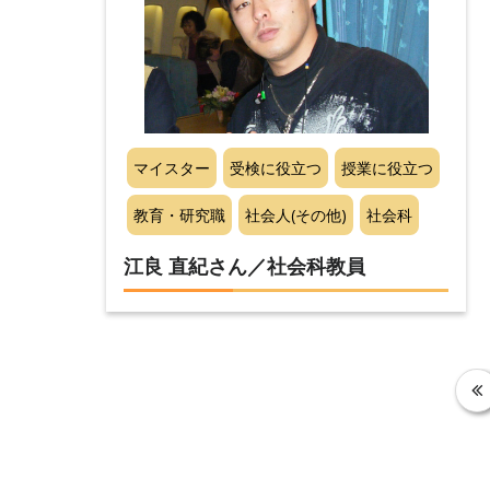
マイスター
受検に役立つ
授業に役立つ
教育・研究職
社会人(その他)
社会科
江良 直紀さん／社会科教員
投
稿
の