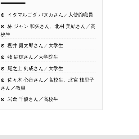
イダマルゴダ バヌカさん／大使館職員
林 ジャン 和矢さん、北村 美結さん／高
校生
櫻井 勇太郎さん／大学生
牧 結穂さん／大学院生
尾之上 剣成さん／大学生
佐々木 心音さん／高校生、北宮 枝里子
さん／教員
岩倉 千優さん／高校生