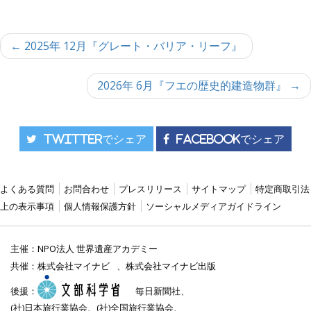
投
← 2025年 12月『グレート・バリア・リーフ』
稿
ナ
ビ
2026年 6月『フエの歴史的建造物群』 →
ゲ
ー
シ
ョ
Twitterでシェア
Facebookでシェア
ン
よくある質問
お問合わせ
プレスリリース
サイトマップ
特定商取引法
上の表示事項
個人情報保護方針
ソーシャルメディアガイドライン
主催：
NPO法人 世界遺産アカデミー
共催：
株式会社マイナビ
、
株式会社マイナビ出版
後援：
毎日新聞社、
(社)日本旅行業協会、(社)全国旅行業協会、