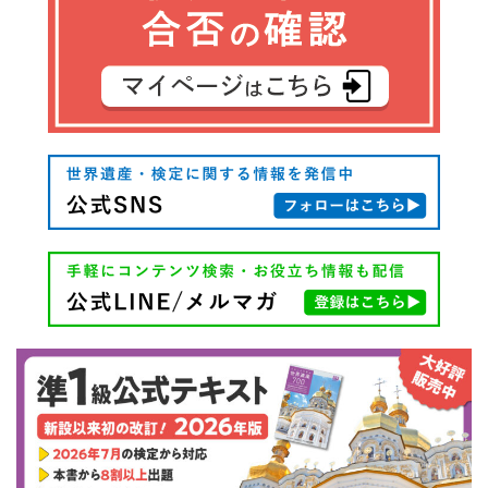
ゲ
ー
シ
ョ
ン