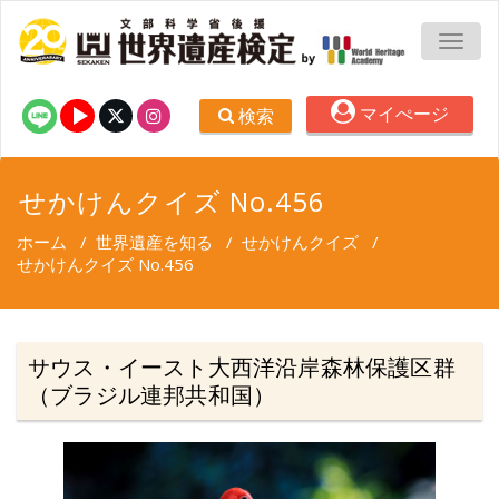
TOGG
マイぺージ
検索
せかけんクイズ No.456
ホーム
/
世界遺産を知る
/
せかけんクイズ
/
せかけんクイズ No.456
サウス・イースト大西洋沿岸森林保護区群
（ブラジル連邦共和国）