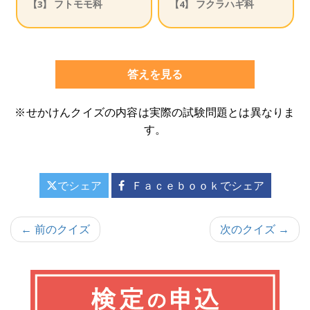
フトモモ科
フクラハギ科
【3】
【4】
答えを見る
※せかけんクイズの内容は実際の試験問題とは異なりま
す。
でシェア
Ｆａｃｅｂｏｏｋでシェア
投
← 前のクイズ
次のクイズ →
稿
ナ
ビ