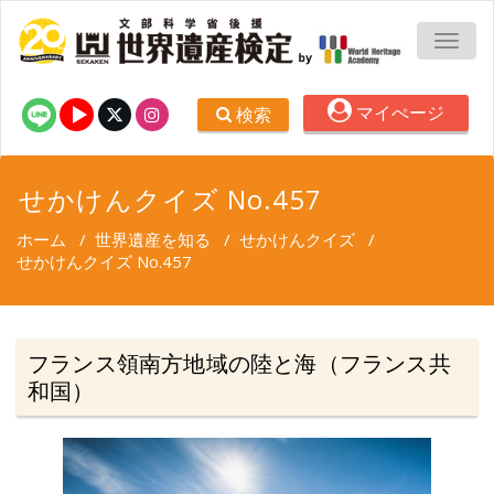
TOGG
マイぺージ
検索
せかけんクイズ No.457
ホーム
/
世界遺産を知る
/
せかけんクイズ
/
せかけんクイズ No.457
フランス領南方地域の陸と海（フランス共
和国）