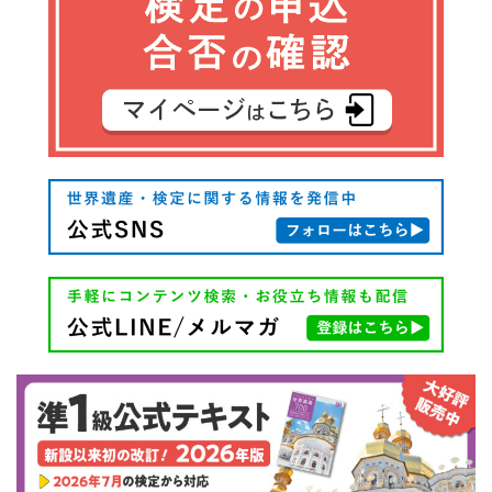
ビ
ゲ
ー
シ
ョ
ン