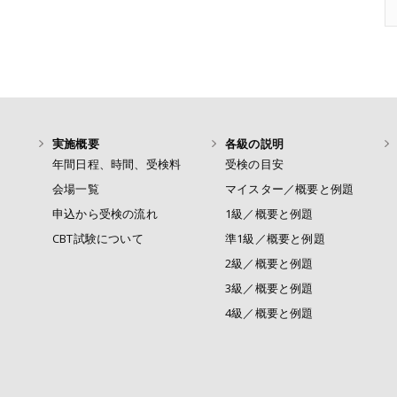
実施概要
各級の説明
年間日程、時間、受検料
受検の目安
会場一覧
マイスター／概要と例題
申込から受検の流れ
1級／概要と例題
CBT試験について
準1級／概要と例題
2級／概要と例題
3級／概要と例題
4級／概要と例題