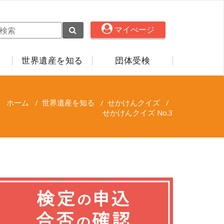
マイぺージ
世界遺産を知る
団体受検
ホーム
/
世界遺産を知る
/
せかけんクイズ
/
せかけんクイズ No.3