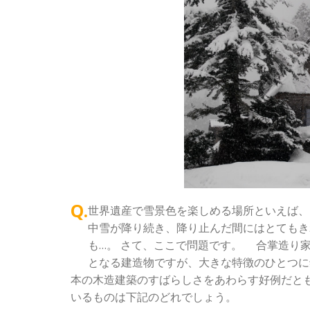
Q.
世界遺産で雪景色を楽しめる場所といえば
中雪が降り続き、降り止んだ間にはとてもき
も…。 さて、ここで問題です。 合掌造り
となる建造物ですが、大きな特徴のひとつに
本の木造建築のすばらしさをあわらす好例だと
いるものは下記のどれでしょう。