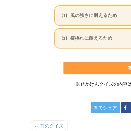
風の強さに耐えるため
【1】
横揺れに耐えるため
【3】
※せかけんクイズの内容
でシェア
投
← 前のクイズ