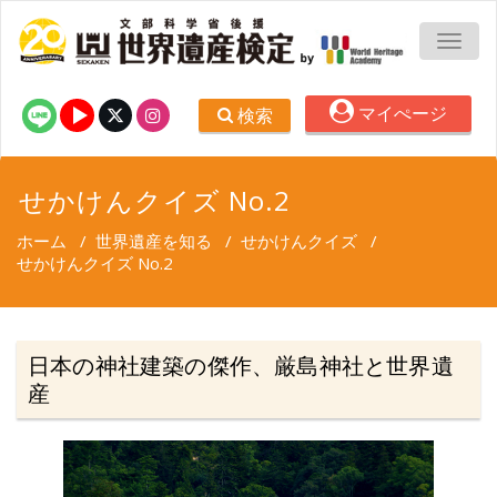
TOGG
マイぺージ
検索
せかけんクイズ No.2
ホーム
/
世界遺産を知る
/
せかけんクイズ
/
せかけんクイズ No.2
日本の神社建築の傑作、厳島神社と世界遺
産