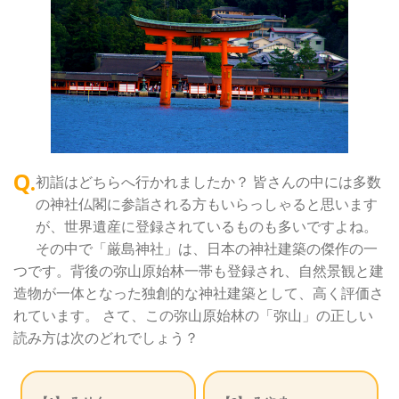
Q.
初詣はどちらへ行かれましたか？ 皆さんの中には多数
の神社仏閣に参詣される方もいらっしゃると思います
が、世界遺産に登録されているものも多いですよね。
その中で「厳島神社」は、日本の神社建築の傑作の一
つです。背後の弥山原始林一帯も登録され、自然景観と建
造物が一体となった独創的な神社建築として、高く評価さ
れています。 さて、この弥山原始林の「弥山」の正しい
読み方は次のどれでしょう？