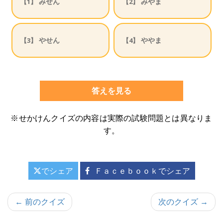
みせん
みやま
【1】
【2】
やせん
ややま
【3】
【4】
答えを見る
※せかけんクイズの内容は実際の試験問題とは異なりま
す。
でシェア
Ｆａｃｅｂｏｏｋでシェア
投
← 前のクイズ
次のクイズ →
稿