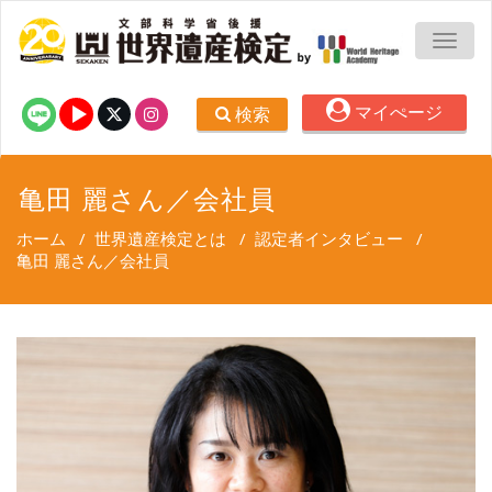
TOGG
マイぺージ
検索
亀田 麗さん／会社員
ホーム
/
世界遺産検定とは
/
認定者インタビュー
/
亀田 麗さん／会社員