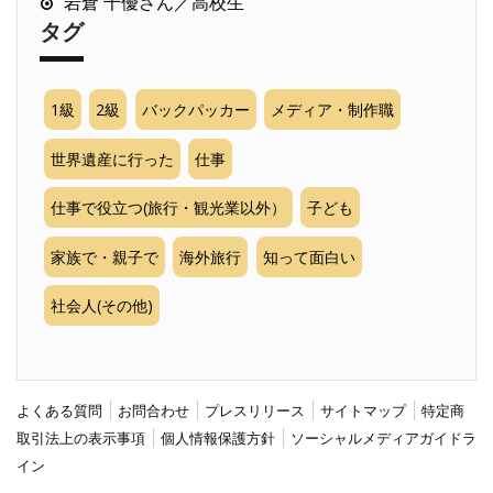
岩倉 千優さん／高校生
タグ
1級
2級
バックパッカー
メディア・制作職
世界遺産に行った
仕事
仕事で役立つ(旅行・観光業以外）
子ども
家族で・親子で
海外旅行
知って面白い
社会人(その他)
よくある質問
お問合わせ
プレスリリース
サイトマップ
特定商
取引法上の表示事項
個人情報保護方針
ソーシャルメディアガイドラ
イン