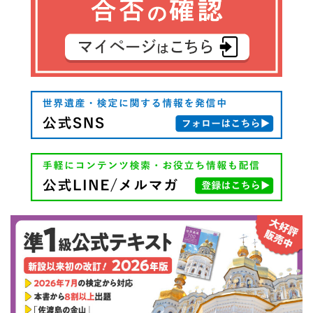
シ
ョ
ン