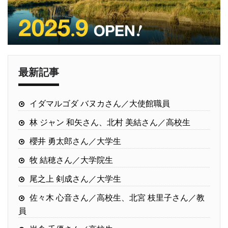
最新記事
イダマルゴダ バヌカさん／大使館職員
林 ジャン 和矢さん、北村 美結さん／高校生
櫻井 勇太郎さん／大学生
牧 結穂さん／大学院生
尾之上 剣成さん／大学生
佐々木 心音さん／高校生、北宮 枝里子さん／教
員