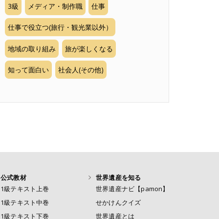
3級
メディア・制作職
仕事
仕事で役立つ(旅行・観光業以外）
地域の取り組み
旅が楽しくなる
知って面白い
社会人(その他)
公式教材
世界遺産を知る
1級テキスト上巻
世界遺産ナビ【pamon】
1級テキスト中巻
せかけんクイズ
1級テキスト下巻
世界遺産とは