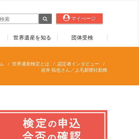
マイぺージ
世界遺産を知る
団体受検
ム
/
世界遺産検定とは
/
認定者インタビュー
/
岩井 拓也さん／上毛新聞社勤務