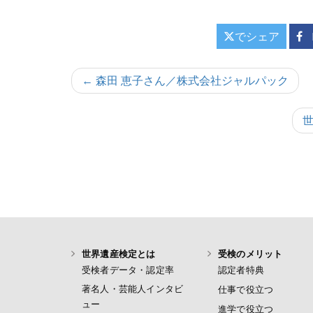
でシェア
投
← 森田 恵子さん／株式会社ジャルパック
稿
ナ
ビ
ゲ
ー
シ
ョ
世界遺産検定とは
受検のメリット
ン
受検者データ・認定率
認定者特典
著名人・芸能人インタビ
仕事で役立つ
ュー
進学で役立つ