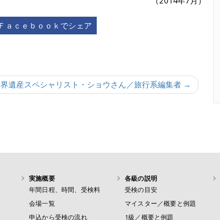
（2014年7月）
Ｆａｃｅｂｏｏｋでシェア
世界遺産スペシャリスト・ショウさん／旅行系編集者 →
実施概要
各級の説明
年間日程、時間、受検料
受検の目安
会場一覧
マイスター／概要と例題
申込から受検の流れ
1級／概要と例題