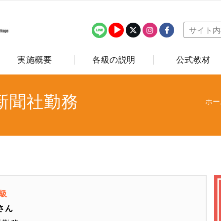
実施概要
各級の説明
公式教材
新聞社勤務
ホー
3級
さん