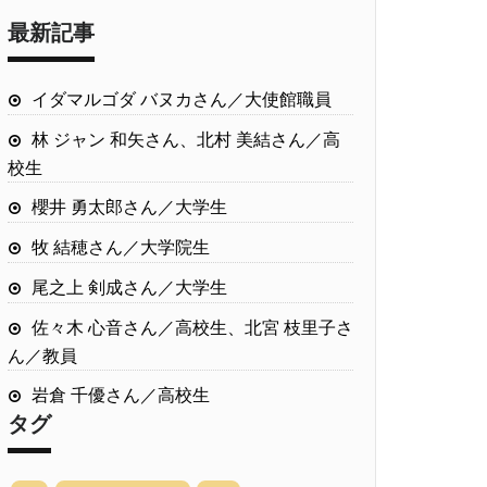
最新記事
イダマルゴダ バヌカさん／大使館職員
林 ジャン 和矢さん、北村 美結さん／高
校生
櫻井 勇太郎さん／大学生
牧 結穂さん／大学院生
尾之上 剣成さん／大学生
佐々木 心音さん／高校生、北宮 枝里子さ
ん／教員
岩倉 千優さん／高校生
タグ