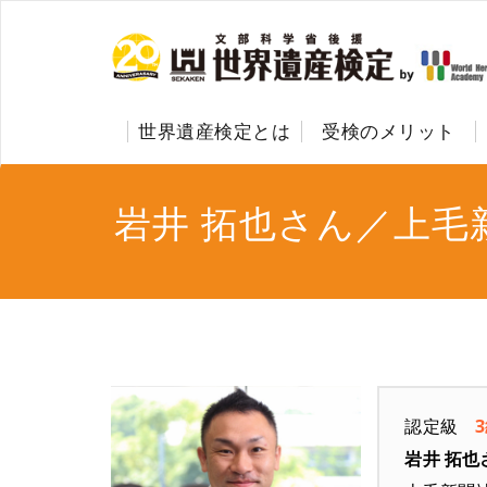
世界遺産検定とは
受検のメリット
岩井 拓也さん／上毛
認定級
岩井 拓也