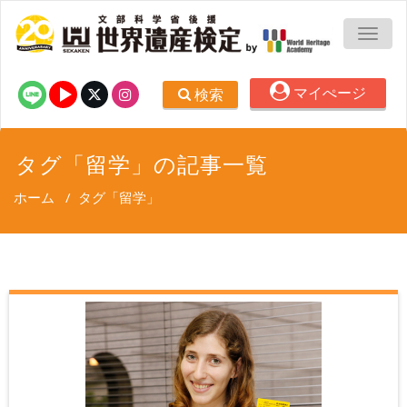
TOGG
マイぺージ
検索
タグ「留学」の記事一覧
ホーム
/
タグ「留学」