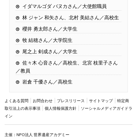
イダマルゴダ バヌカさん／大使館職員
林 ジャン 和矢さん、北村 美結さん／高校生
櫻井 勇太郎さん／大学生
牧 結穂さん／大学院生
尾之上 剣成さん／大学生
佐々木 心音さん／高校生、北宮 枝里子さん
／教員
岩倉 千優さん／高校生
よくある質問
お問合わせ
プレスリリース
サイトマップ
特定商
取引法上の表示事項
個人情報保護方針
ソーシャルメディアガイドラ
イン
主催：
NPO法人 世界遺産アカデミー