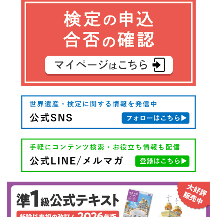
ゲ
ー
シ
ョ
ン