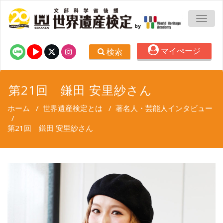
TOGG
マイぺージ
検索
第21回 鎌田 安里紗さん
ホーム
/
世界遺産検定とは
/
著名人・芸能人インタビュー
/
第21回 鎌田 安里紗さん