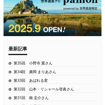
最新記事
第35回 小野寺 翼さん
第34回 廣岡 まりあさん
第33回 あばれる君
第32回 山本・リシャール登眞さん
第31回 南 圭介さん