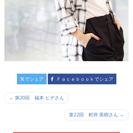
でシェア
Ｆａｃｅｂｏｏｋでシェア
投
← 第20回 福本 ヒデさん
稿
第22回 村井 美樹さん →
ナ
ビ