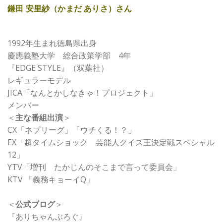
鎌田 安里紗（かまだ ありさ）さん
1992年生まれ徳島県出身
慶應義塾大学 総合政策学部 4年
『EDGE STYLE』（双葉社）
レギュラーモデル
JICA「なんとかしなきゃ！プロジェクト」
メンバー
＜
主な番組出演
＞
CX「ネプリーグ」「ウチくる！？」
EX「超タイムショック 芸能人クイズ王決定戦スペシャル
12」
YTV「増刊 たかじんのそこまで言って委員会」
KTV 「義務キョーイQ」
＜
公式ブログ
＞
『ありちゃんぶろぐ』