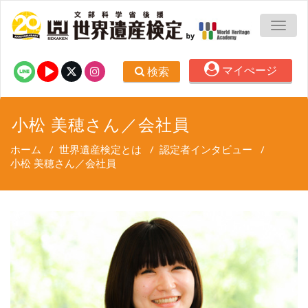
TOGG
マイぺージ
検索
小松 美穂さん／会社員
ホーム
/
世界遺産検定とは
/
認定者インタビュー
/
小松 美穂さん／会社員