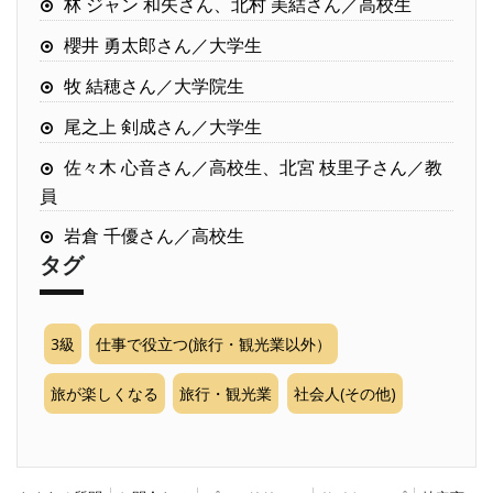
林 ジャン 和矢さん、北村 美結さん／高校生
櫻井 勇太郎さん／大学生
牧 結穂さん／大学院生
尾之上 剣成さん／大学生
佐々木 心音さん／高校生、北宮 枝里子さん／教
員
岩倉 千優さん／高校生
タグ
3級
仕事で役立つ(旅行・観光業以外）
旅が楽しくなる
旅行・観光業
社会人(その他)