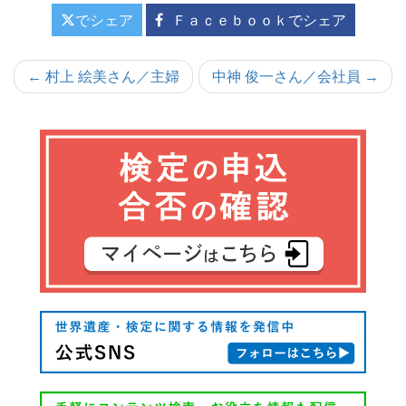
でシェア
Ｆａｃｅｂｏｏｋでシェア
投
← 村上 絵美さん／主婦
中神 俊一さん／会社員 →
稿
ナ
ビ
ゲ
ー
シ
ョ
ン