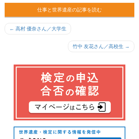
仕事と世界遺産の記事を読む
投
← 高村 優奈さん／大学生
稿
竹中 友花さん／高校生 →
ナ
ビ
ゲ
ー
シ
ョ
ン