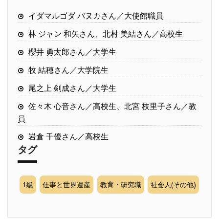
イダマルゴダ バヌカさん／大使館職員
林 ジャン 和矢さん、北村 美結さん／高校生
櫻井 勇太郎さん／大学生
牧 結穂さん／大学院生
尾之上 剣成さん／大学生
佐々木 心音さん／高校生、北宮 枝里子さん／教
員
岩倉 千優さん／高校生
タグ
1級
仕事と世界遺産
教育・研究職
社会人(その他)