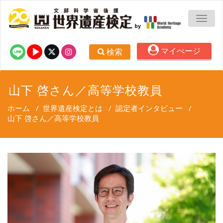
TOGG
マイぺージ
検索
山下 啓さん／高等学校教員
ホーム
/
世界遺産検定とは
/
認定者インタビュー
/
山下 啓さん／高等学校教員