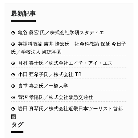
最新記事
亀谷 眞宏 氏／株式会社学研スタディエ
英語科教諭 吉井 隆宏氏 社会科教諭 保延 今日子
氏／学校法人 淑徳学園
月村 将士氏／株式会社エイチ・アイ・エス
小田 亜希子氏／株式会社JTB
貴堂 嘉之氏／一橋大学
菅沼 孝陽氏／株式会社阪急交通社
岩田 真琴氏／株式会社近畿日本ツーリスト首都
圏
タグ