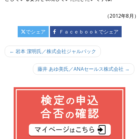
（2012年8月）
でシェア
Ｆａｃｅｂｏｏｋでシェア
投
← 岩本 潔明氏／株式会社ジャルパック
稿
藤井 あゆ美氏／ANAセールス株式会社 →
ナ
ビ
ゲ
ー
シ
ョ
ン