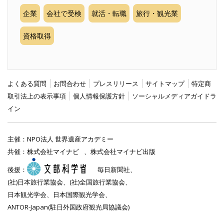
企業
会社で受検
就活・転職
旅行・観光業
資格取得
よくある質問
お問合わせ
プレスリリース
サイトマップ
特定商
取引法上の表示事項
個人情報保護方針
ソーシャルメディアガイドラ
イン
主催：
NPO法人 世界遺産アカデミー
共催：
株式会社マイナビ
、
株式会社マイナビ出版
後援：
毎日新聞社、
(社)日本旅行業協会、(社)全国旅行業協会、
日本観光学会、日本国際観光学会、
ANTOR-Japan(駐日外国政府観光局協議会)