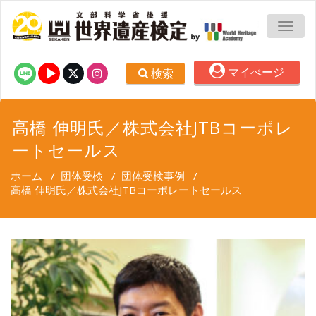
TOGG
マイぺージ
検索
高橋 伸明氏／株式会社JTBコーポレ
ートセールス
ホーム
/
団体受検
/
団体受検事例
/
高橋 伸明氏／株式会社JTBコーポレートセールス