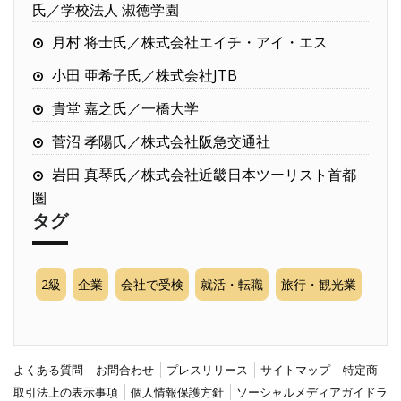
氏／学校法人 淑徳学園
月村 将士氏／株式会社エイチ・アイ・エス
小田 亜希子氏／株式会社JTB
貴堂 嘉之氏／一橋大学
菅沼 孝陽氏／株式会社阪急交通社
岩田 真琴氏／株式会社近畿日本ツーリスト首都
圏
タグ
2級
企業
会社で受検
就活・転職
旅行・観光業
よくある質問
お問合わせ
プレスリリース
サイトマップ
特定商
取引法上の表示事項
個人情報保護方針
ソーシャルメディアガイドラ