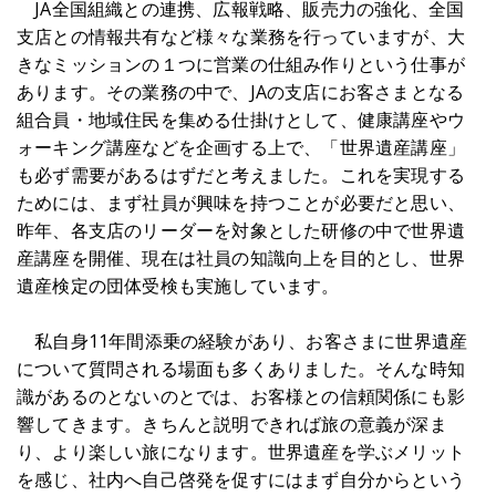
JA全国組織との連携、広報戦略、販売力の強化、全国
支店との情報共有など様々な業務を行っていますが、大
きなミッションの１つに営業の仕組み作りという仕事が
あります。その業務の中で、JAの支店にお客さまとなる
組合員・地域住民を集める仕掛けとして、健康講座やウ
ォーキング講座などを企画する上で、「世界遺産講座」
も必ず需要があるはずだと考えました。これを実現する
ためには、まず社員が興味を持つことが必要だと思い、
昨年、各支店のリーダーを対象とした研修の中で世界遺
産講座を開催、現在は社員の知識向上を目的とし、世界
遺産検定の団体受検も実施しています。
私自身11年間添乗の経験があり、お客さまに世界遺産
について質問される場面も多くありました。そんな時知
識があるのとないのとでは、お客様との信頼関係にも影
響してきます。きちんと説明できれば旅の意義が深ま
り、より楽しい旅になります。世界遺産を学ぶメリット
を感じ、社内へ自己啓発を促すにはまず自分からという