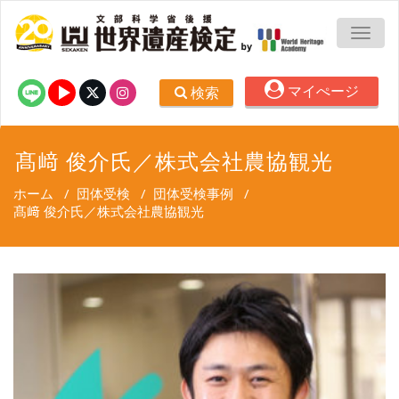
TOGG
マイぺージ
検索
髙﨑 俊介氏／株式会社農協観光
ホーム
/
団体受検
/
団体受検事例
/
髙﨑 俊介氏／株式会社農協観光