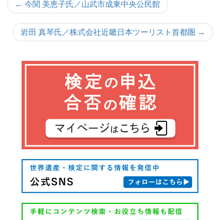
投
← 今関 美恵子氏／山武市成東中央公民館
稿
岩田 真琴氏／株式会社近畿日本ツーリスト首都圏 →
ナ
ビ
ゲ
ー
シ
ョ
ン