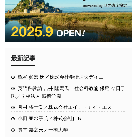
最新記事
亀谷 眞宏 氏／株式会社学研スタディエ
英語科教諭 吉井 隆宏氏 社会科教諭 保延 今日子
氏／学校法人 淑徳学園
月村 将士氏／株式会社エイチ・アイ・エス
小田 亜希子氏／株式会社JTB
貴堂 嘉之氏／一橋大学