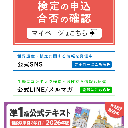
ゲ
ー
シ
ョ
ン