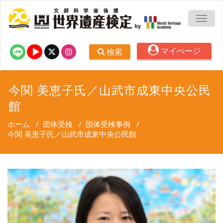
TOGG
マイぺージ
検索
今関 美恵子氏／山武市成東中央公民
館
ホーム
/
団体受検
/
団体受検事例
/
今関 美恵子氏／山武市成東中央公民館