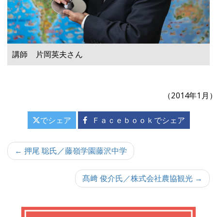
講師 片岡英夫さん
（2014年1月）
でシェア
Ｆａｃｅｂｏｏｋでシェア
投
← 押尾 聡氏／藤嶺学園藤沢中学
稿
髙﨑 俊介氏／株式会社農協観光 →
ナ
ビ