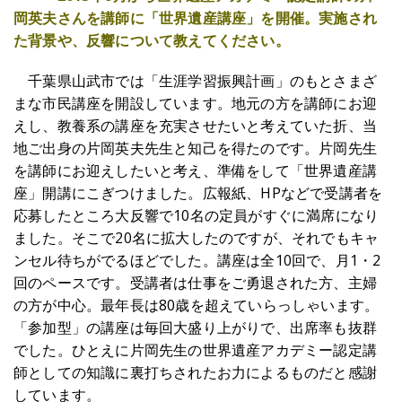
岡英夫さんを講師に「世界遺産講座」を開催。実施され
た背景や、反響について教えてください。
千葉県山武市では「生涯学習振興計画」のもとさまざ
まな市民講座を開設しています。地元の方を講師にお迎
えし、教養系の講座を充実させたいと考えていた折、当
地ご出身の片岡英夫先生と知己を得たのです。片岡先生
を講師にお迎えしたいと考え、準備をして「世界遺産講
座」開講にこぎつけました。広報紙、HPなどで受講者を
応募したところ大反響で10名の定員がすぐに満席になり
ました。そこで20名に拡大したのですが、それでもキャ
ンセル待ちがでるほどでした。講座は全10回で、月1・2
回のペースです。受講者は仕事をご勇退された方、主婦
の方が中心。最年長は80歳を超えていらっしゃいます。
「参加型」の講座は毎回大盛り上がりで、出席率も抜群
でした。ひとえに片岡先生の世界遺産アカデミー認定講
師としての知識に裏打ちされたお力によるものだと感謝
しています。