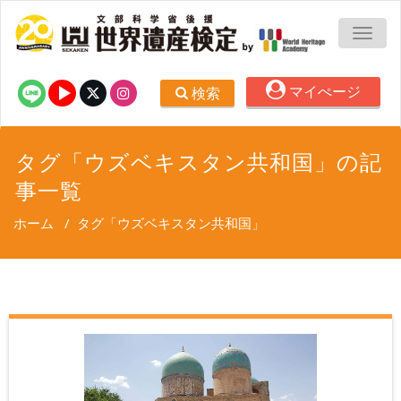
TOGG
マイぺージ
検索
タグ「ウズベキスタン共和国」の記
事一覧
ホーム
/
タグ「ウズベキスタン共和国」