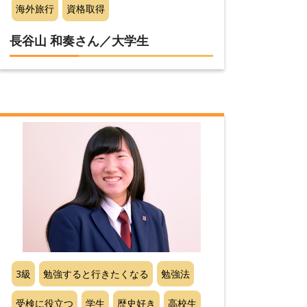
海外旅行
資格取得
長谷山 和奏さん／大学生
3級
勉強すると行きたくなる
勉強法
受検に役立つ
学生
歴史好き
高校生