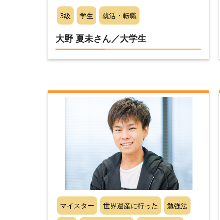
3級
学生
就活・転職
大野 夏未さん／大学生
マイスター
世界遺産に行った
勉強法