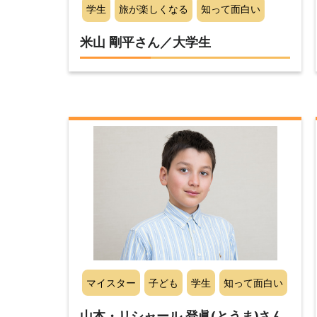
学生
旅が楽しくなる
知って面白い
米山 剛平さん／大学生
マイスター
子ども
学生
知って面白い
山本・リシャール 登眞(とうま)さん