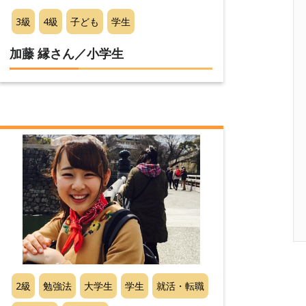
3級
4級
子ども
学生
加藤 縁さん／小学生
2級
勉強法
大学生
学生
就活・転職