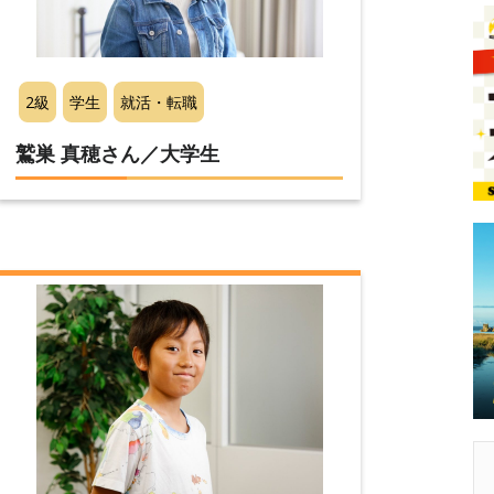
2級
学生
就活・転職
鷲巣 真穂さん／大学生