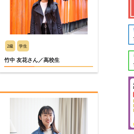
2級
学生
竹中 友花さん／高校生