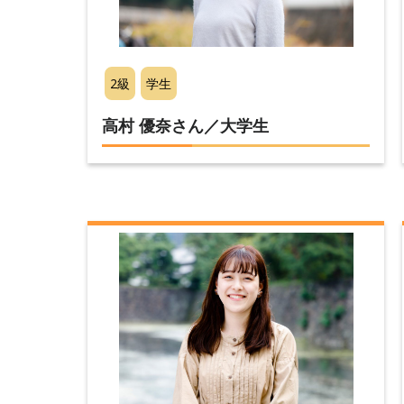
2級
学生
高村 優奈さん／大学生