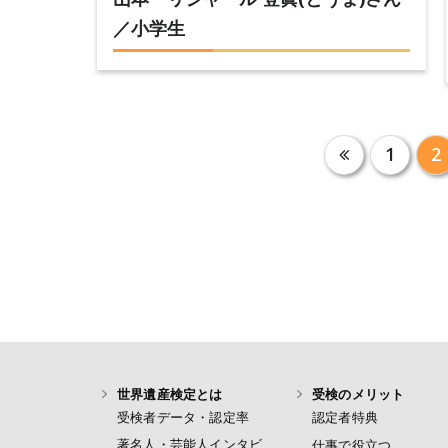
／小学生
投
1
2
稿
の
ペ
ー
ジ
送
り
世界遺産検定とは
受検のメリット
受検者データ・認定率
認定者特典
著名人・芸能人インタビ
仕事で役立つ