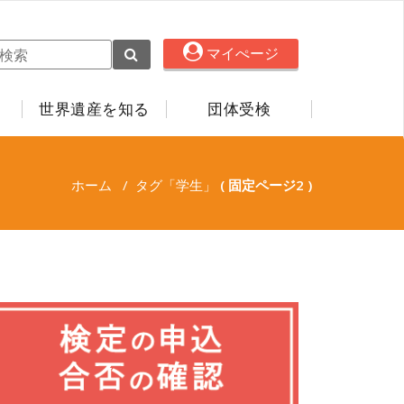
マイぺージ
世界遺産を知る
団体受検
ホーム
/
タグ「学生」
( 固定ページ2 )