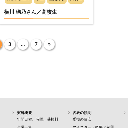
横川 璃乃さん／高校生
3
…
7
実施概要
各級の説明
年間日程、時間、受検料
受検の目安
会場一覧
マイスター／概要と例題