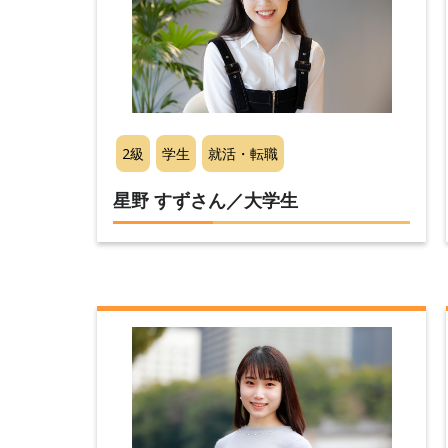
2級
学生
就活・転職
星野 すずさん／大学生