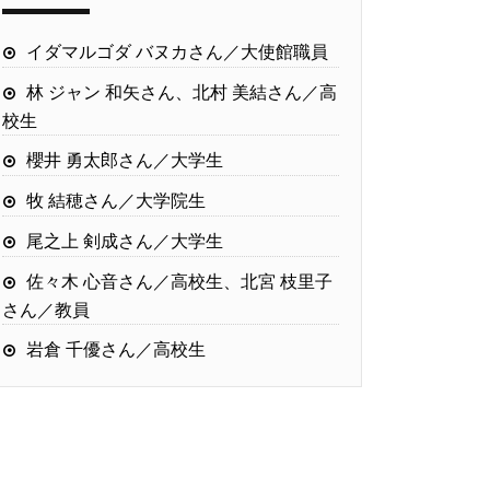
イダマルゴダ バヌカさん／大使館職員
林 ジャン 和矢さん、北村 美結さん／高
校生
櫻井 勇太郎さん／大学生
牧 結穂さん／大学院生
尾之上 剣成さん／大学生
佐々木 心音さん／高校生、北宮 枝里子
さん／教員
岩倉 千優さん／高校生