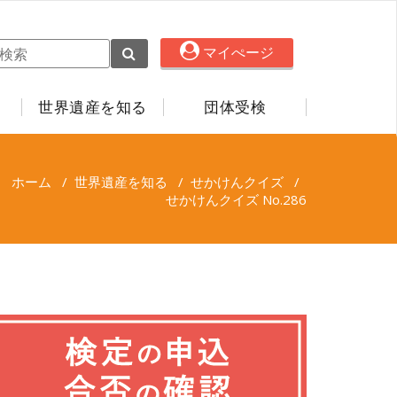
マイぺージ
世界遺産を知る
団体受検
ホーム
/
世界遺産を知る
/
せかけんクイズ
/
せかけんクイズ No.286