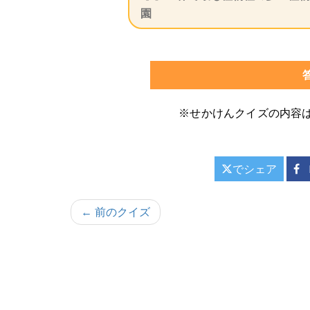
園
※せかけんクイズの内容
でシェア
投
← 前のクイズ
稿
ナ
ビ
ゲ