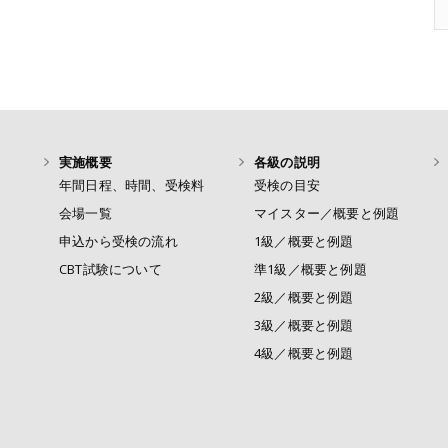
実施概要
各級の説明
年間日程、時間、受検料
受検の目安
会場一覧
マイスター／概要と例題
申込から受検の流れ
1級／概要と例題
CBT試験について
準1級／概要と例題
2級／概要と例題
3級／概要と例題
4級／概要と例題