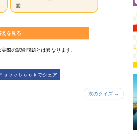
園
答えを見る
は実際の試験問題とは異なります。
Ｆａｃｅｂｏｏｋでシェア
次のクイズ →