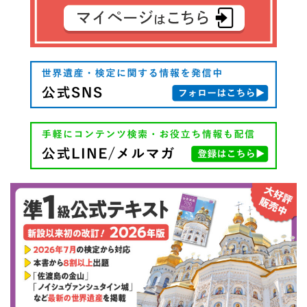
ー
シ
ョ
ン