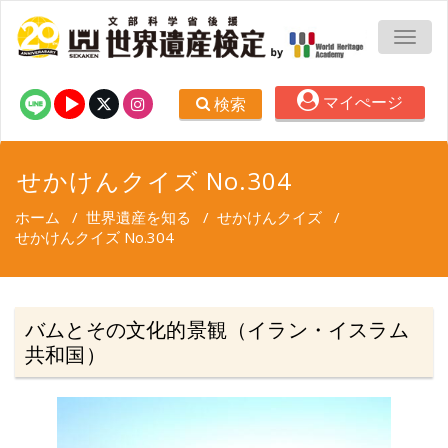
TOGG
マイぺージ
検索
せかけんクイズ No.304
ホーム
/
世界遺産を知る
/
せかけんクイズ
/
せかけんクイズ No.304
バムとその文化的景観（イラン・イスラム
共和国）