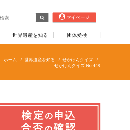
マイぺージ
世界遺産を知る
団体受検
ホーム
/
世界遺産を知る
/
せかけんクイズ
/
せかけんクイズ No.443