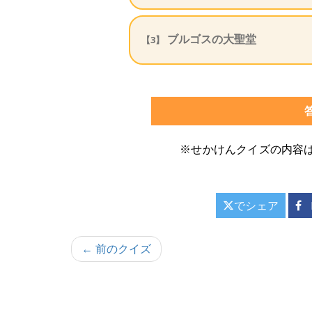
ブルゴスの大聖堂
【3】
※せかけんクイズの内容
でシェア
投
← 前のクイズ
稿
ナ