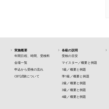
実施概要
各級の説明
年間日程、時間、受検料
受検の目安
会場一覧
マイスター／概要と例題
申込から受検の流れ
1級／概要と例題
CBT試験について
準1級／概要と例題
2級／概要と例題
3級／概要と例題
4級／概要と例題