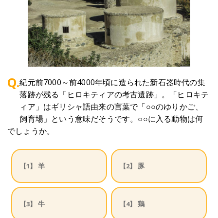
Q.
紀元前7000～前4000年頃に造られた新石器時代の集
落跡が残る「ヒロキティアの考古遺跡」。「ヒロキテ
ィア」はギリシャ語由来の言葉で「○○のゆりかご、
飼育場」という意味だそうです。○○に入る動物は何
でしょうか。
羊
豚
【1】
【2】
牛
鶏
【3】
【4】