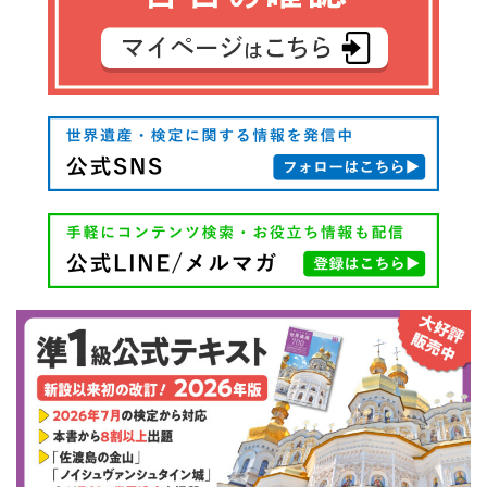
ー
シ
ョ
ン