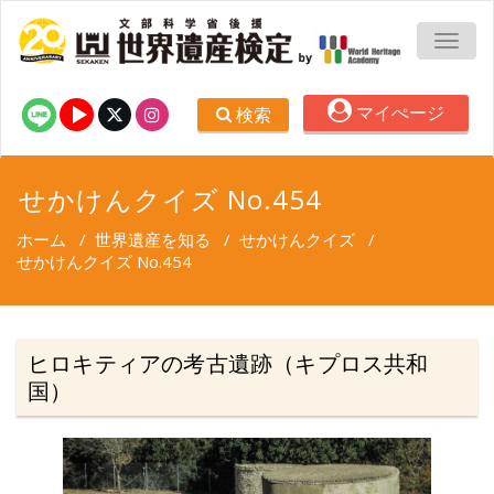
TOGG
マイぺージ
検索
せかけんクイズ No.454
ホーム
/
世界遺産を知る
/
せかけんクイズ
/
せかけんクイズ No.454
ヒロキティアの考古遺跡（キプロス共和
国）