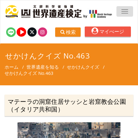
TOGG
マイぺージ
検索
せかけんクイズ No.463
ホーム
/
世界遺産を知る
/
せかけんクイズ
/
せかけんクイズ No.463
マテーラの洞窟住居サッシと岩窟教会公園
（イタリア共和国）