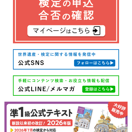
ビ
ゲ
ー
シ
ョ
ン