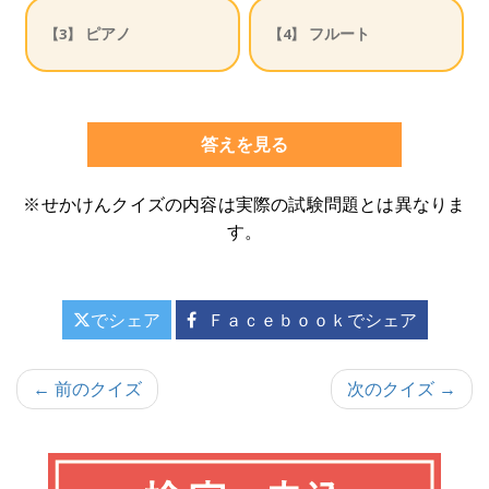
ピアノ
フルート
【3】
【4】
答えを見る
※せかけんクイズの内容は実際の試験問題とは異なりま
す。
でシェア
Ｆａｃｅｂｏｏｋでシェア
投
← 前のクイズ
次のクイズ →
稿
ナ