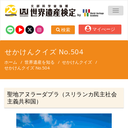
TOGG
マイぺージ
検索
せかけんクイズ No.504
ホーム
/
世界遺産を知る
/
せかけんクイズ
/
せかけんクイズ No.504
聖地アヌラーダプラ（スリランカ民主社会
主義共和国）