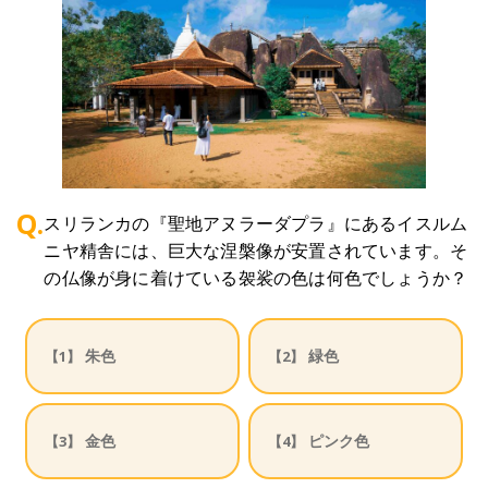
Q.
スリランカの『聖地アヌラーダプラ』にあるイスルム
ニヤ精舎には、巨大な涅槃像が安置されています。そ
の仏像が身に着けている袈裟の色は何色でしょうか？
朱色
緑色
【1】
【2】
金色
ピンク色
【3】
【4】