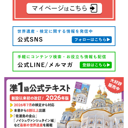
ー
シ
ョ
ン