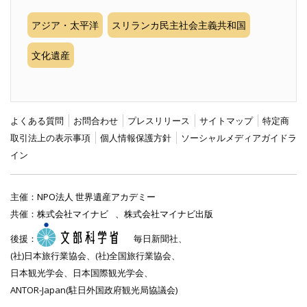
アジア・太平洋
スリランカ民主社会主義共和国
文化遺産
よくある質問
お問合わせ
プレスリリース
サイトマップ
特定商
取引法上の表示事項
個人情報保護方針
ソーシャルメディアガイドラ
イン
主催：
NPO法人 世界遺産アカデミー
共催：
株式会社マイナビ
、
株式会社マイナビ出版
後援：
毎日新聞社、
(社)日本旅行業協会、(社)全国旅行業協会、
日本観光学会、日本国際観光学会、
ANTOR-Japan(駐日外国政府観光局協議会)