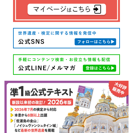
ー
シ
ョ
ン