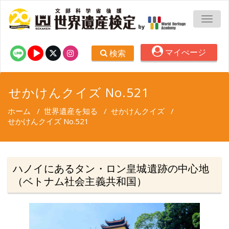
TOGG
マイぺージ
検索
せかけんクイズ No.521
ホーム
/
世界遺産を知る
/
せかけんクイズ
/
せかけんクイズ No.521
ハノイにあるタン・ロン皇城遺跡の中心地
（ベトナム社会主義共和国）