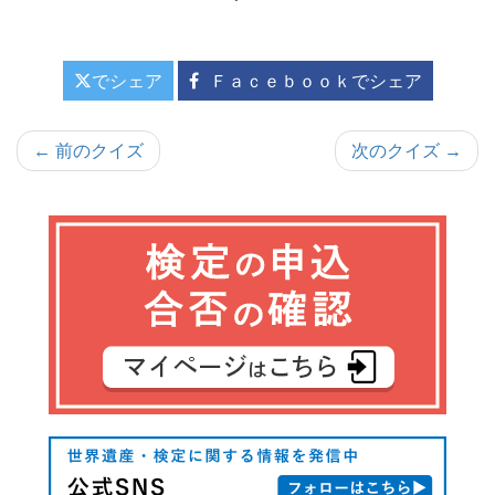
でシェア
Ｆａｃｅｂｏｏｋでシェア
投
← 前のクイズ
次のクイズ →
稿
ナ
ビ
ゲ
ー
シ
ョ
ン