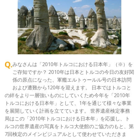
Q.
みなさんは「2010年トルコにおける日本年」（※）を
ご存知ですか？ 2010年は日本とトルコの今日の友好関
係の原点になった、軍艦エルトゥールル号の日本訪問
および遭難から120年を迎えます。 日本ではトルコと
の絆をより一層強いものにしていくため今年を「2010年
トルコにおける日本年」として、1年を通じて様々な事業
を展開していく計画を立てています。 世界遺産検定事務
局はこの「2010年トルコにおける日本年」を応援し、ト
ルコの世界遺産の写真をトルコ大使館のご協力のもと、第
7回検定のメインビジュアルとして使わせていただきま