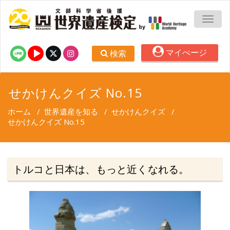
TOGG
マイぺージ
検索
せかけんクイズ No.15
ホーム
/
世界遺産を知る
/
せかけんクイズ
/
せかけんクイズ No.15
トルコと日本は、もっと近くなれる。