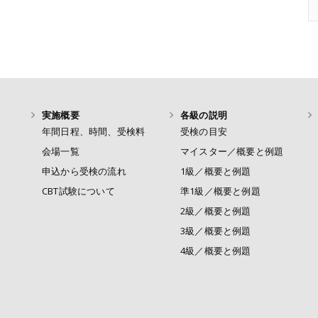
実施概要
各級の説明
年間日程、時間、受検料
受検の目安
会場一覧
マイスター／概要と例題
申込から受検の流れ
1級／概要と例題
CBT試験について
準1級／概要と例題
2級／概要と例題
3級／概要と例題
4級／概要と例題