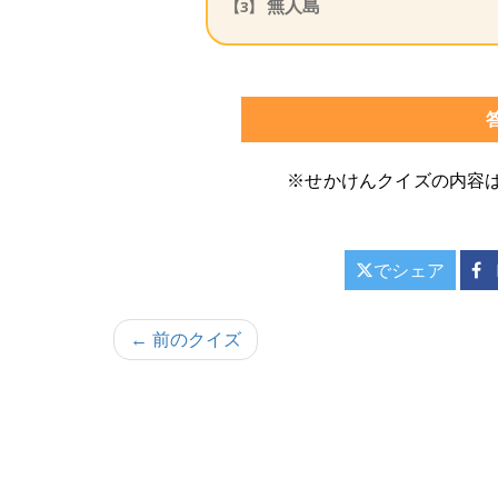
無人島
【3】
※せかけんクイズの内容
でシェア
投
← 前のクイズ
稿
ナ
ビ
ゲ