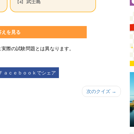
武士島
【4】
答えを見る
は実際の試験問題とは異なります。
Ｆａｃｅｂｏｏｋでシェア
次のクイズ →