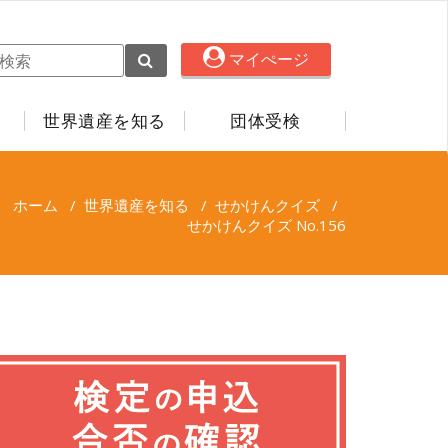
マイぺージ
世界遺産を知る
団体受検
ホーム
/
世界遺産を知る
/
せかけんクイズ
/
せかけんクイズ No.156