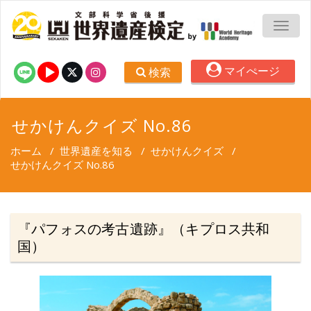
TOGG
マイぺージ
検索
せかけんクイズ No.86
ホーム
/
世界遺産を知る
/
せかけんクイズ
/
せかけんクイズ No.86
『パフォスの考古遺跡』（キプロス共和
国）