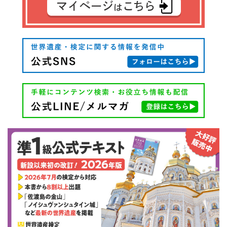
シ
ョ
ン