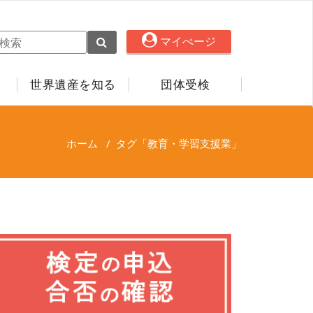
マイぺージ
世界遺産を知る
団体受検
ホーム
/
タグ「教育・学習支援業」