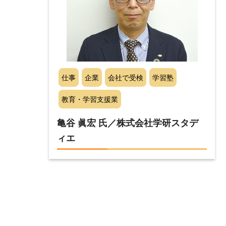
仕事
企業
会社で受検
学習塾
教育・学習支援業
亀谷 眞宏 氏／株式会社学研スタデ
ィエ