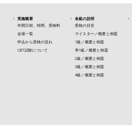
実施概要
各級の説明
年間日程、時間、受検料
受検の目安
会場一覧
マイスター／概要と例題
申込から受検の流れ
1級／概要と例題
CBT試験について
準1級／概要と例題
2級／概要と例題
3級／概要と例題
4級／概要と例題