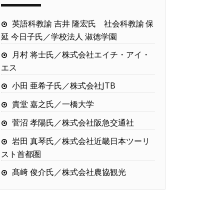
英語科教諭 吉井 隆宏氏 社会科教諭 保
延 今日子氏／学校法人 淑徳学園
月村 将士氏／株式会社エイチ・アイ・
エス
小田 亜希子氏／株式会社JTB
貴堂 嘉之氏／一橋大学
菅沼 孝陽氏／株式会社阪急交通社
岩田 真琴氏／株式会社近畿日本ツーリ
スト首都圏
髙﨑 俊介氏／株式会社農協観光