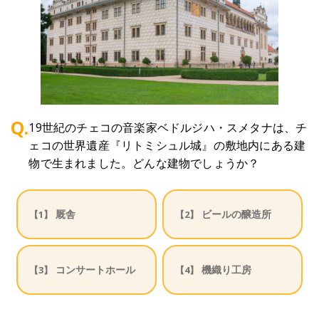
Q.
19世紀のチェコの音楽家ベドルジハ・スメタナは、チ
ェコの世界遺産『リトミシュル城』の敷地内にある建
物で生まれました。どんな建物でしょうか？
厩舎
ビールの醸造所
【1】
【2】
コンサートホール
機織り工房
【3】
【4】