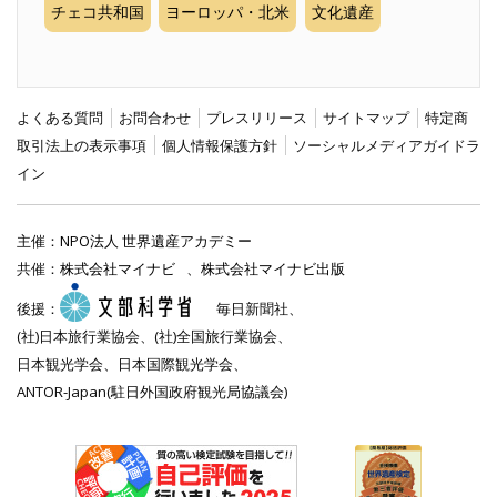
チェコ共和国
ヨーロッパ・北米
文化遺産
よくある質問
お問合わせ
プレスリリース
サイトマップ
特定商
取引法上の表示事項
個人情報保護方針
ソーシャルメディアガイドラ
イン
主催：
NPO法人 世界遺産アカデミー
共催：
株式会社マイナビ
、
株式会社マイナビ出版
後援：
毎日新聞社、
(社)日本旅行業協会、(社)全国旅行業協会、
日本観光学会、日本国際観光学会、
ANTOR-Japan(駐日外国政府観光局協議会)