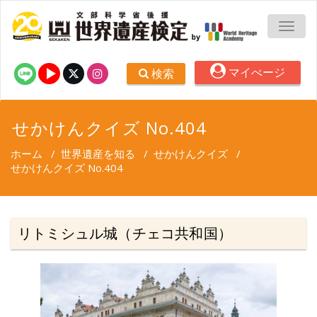
TOGG
マイぺージ
検索
せかけんクイズ No.404
ホーム
/
世界遺産を知る
/
せかけんクイズ
/
せかけんクイズ No.404
リトミシュル城（チェコ共和国）