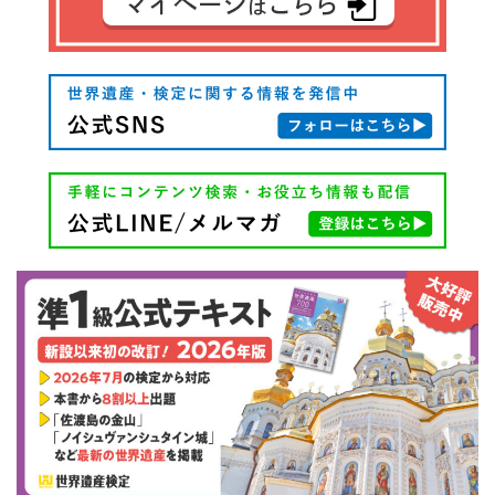
シ
ョ
ン