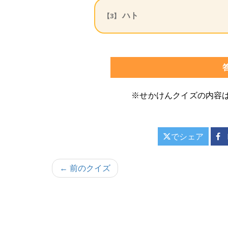
ハト
【3】
※せかけんクイズの内容
でシェア
投
← 前のクイズ
稿
ナ
ビ