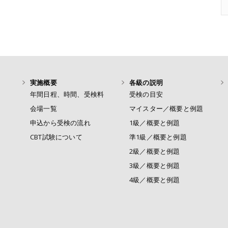
実施概要
各級の説明
年間日程、時間、受検料
受検の目安
会場一覧
マイスター／概要と例題
申込から受検の流れ
1級／概要と例題
CBT試験について
準1級／概要と例題
2級／概要と例題
3級／概要と例題
4級／概要と例題