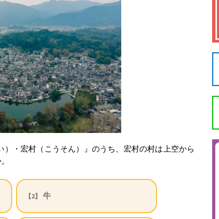
い）・宏村（こうそん）』のうち、宏村の村は上空から
か。
牛
【2】