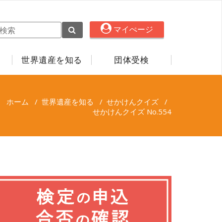
マイぺージ
世界遺産を知る
団体受検
ホーム
/
世界遺産を知る
/
せかけんクイズ
/
せかけんクイズ No.554