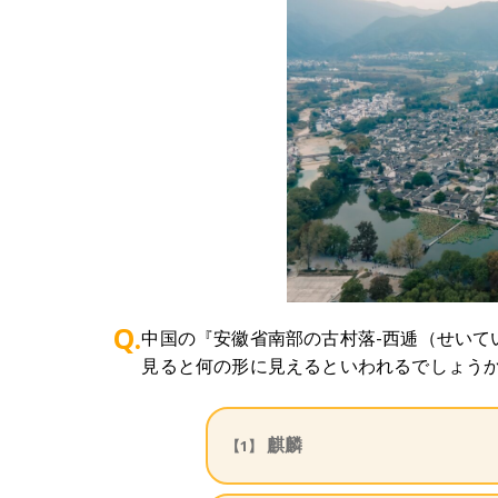
Q.
中国の『安徽省南部の古村落-西逓（せいて
見ると何の形に見えるといわれるでしょう
麒麟
【1】