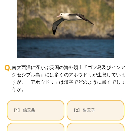
Q.
南大西洋に浮かぶ英国の海外領土『ゴフ島及びインア
クセシブル島』には多くのアホウドリが生息していま
すが、「アホウドリ」は漢字でどのように書くでしょ
うか。
信天翁
告天子
【1】
【2】