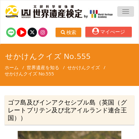
TOGG
マイぺージ
検索
せかけんクイズ No.555
ホーム
/
世界遺産を知る
/
せかけんクイズ
/
せかけんクイズ No.555
ゴフ島及びインアクセシブル島（英国（グ
レートブリテン及び北アイルランド連合王
国））