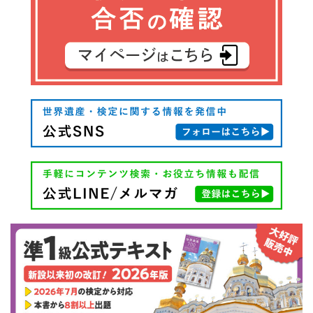
ゲ
ー
シ
ョ
ン