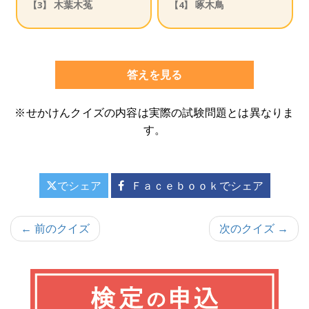
木葉木菟
啄木鳥
【3】
【4】
答えを見る
※せかけんクイズの内容は実際の試験問題とは異なりま
す。
でシェア
Ｆａｃｅｂｏｏｋでシェア
投
← 前のクイズ
次のクイズ →
稿
ナ
ビ