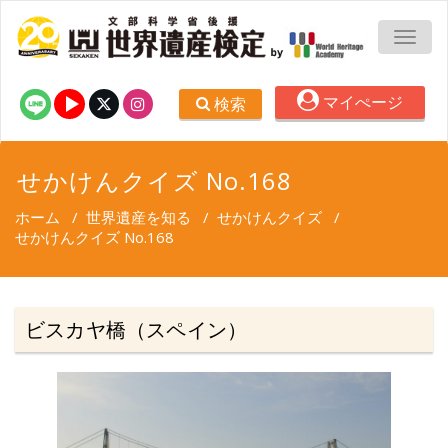
TOGG
マイぺージ
検索
せかけんクイズ No.168
ホーム
/
世界遺産を知る
/
せかけんクイズ
/
せかけんクイズ No.168
ビスカヤ橋（スペイン）