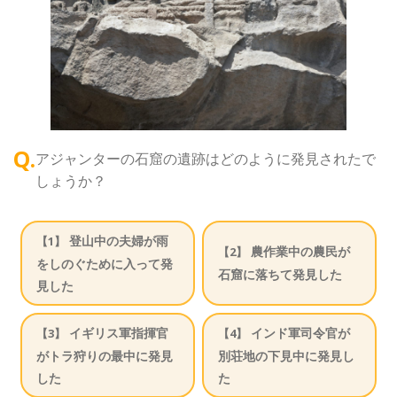
Q.
アジャンターの石窟の遺跡はどのように発見されたで
しょうか？
登山中の夫婦が雨
【1】
農作業中の農民が
【2】
をしのぐために入って発
石窟に落ちて発見した
見した
イギリス軍指揮官
インド軍司令官が
【3】
【4】
がトラ狩りの最中に発見
別荘地の下見中に発見し
した
た