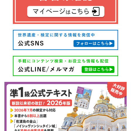
ー
シ
ョ
ン