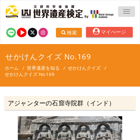
TOGG
マイぺージ
検索
せかけんクイズ No.169
ホーム
/
世界遺産を知る
/
せかけんクイズ
/
せかけんクイズ No.169
アジャンターの石窟寺院群（インド）