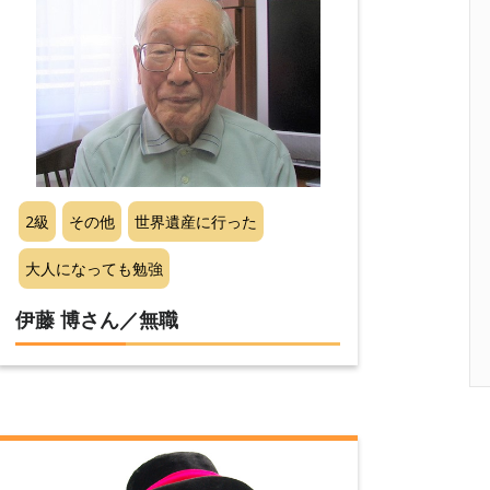
2級
その他
世界遺産に行った
大人になっても勉強
伊藤 博さん／無職