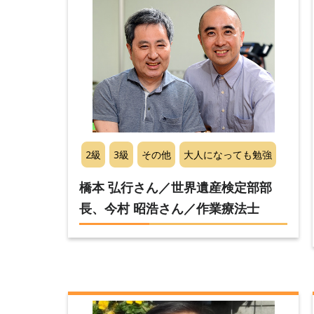
2級
3級
その他
大人になっても勉強
橋本 弘行さん／世界遺産検定部部
長、今村 昭浩さん／作業療法士