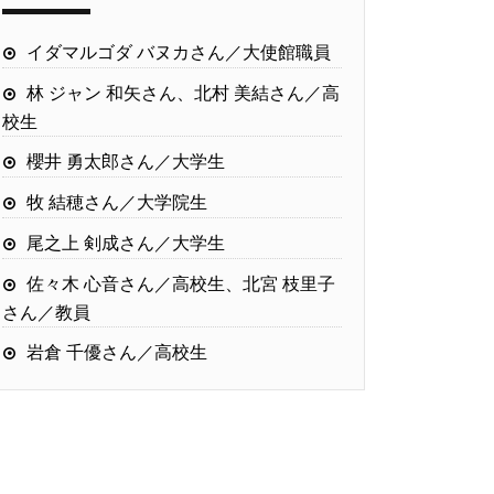
イダマルゴダ バヌカさん／大使館職員
林 ジャン 和矢さん、北村 美結さん／高
校生
櫻井 勇太郎さん／大学生
牧 結穂さん／大学院生
尾之上 剣成さん／大学生
佐々木 心音さん／高校生、北宮 枝里子
さん／教員
岩倉 千優さん／高校生