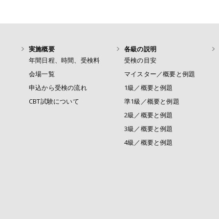
実施概要
各級の説明
年間日程、時間、受検料
受検の目安
会場一覧
マイスター／概要と例題
申込から受検の流れ
1級／概要と例題
CBT試験について
準1級／概要と例題
2級／概要と例題
3級／概要と例題
4級／概要と例題