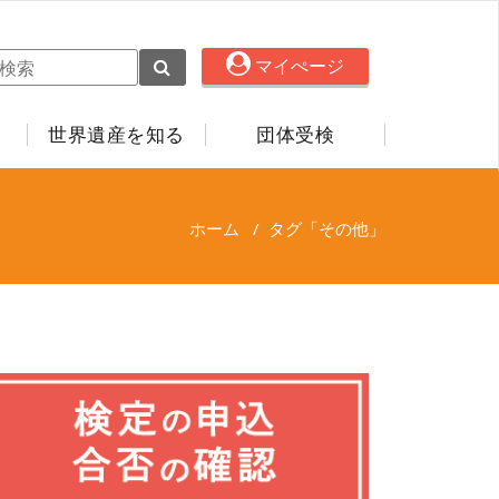
マイぺージ
世界遺産を知る
団体受検
ホーム
/
タグ「その他」