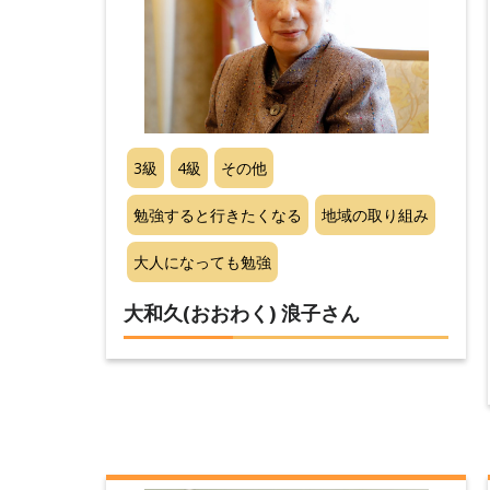
3級
4級
その他
勉強すると行きたくなる
地域の取り組み
大人になっても勉強
大和久(おおわく) 浪子さん