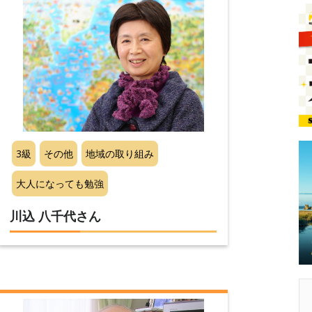
3級
その他
地域の取り組み
大人になっても勉強
川込 八千代さん