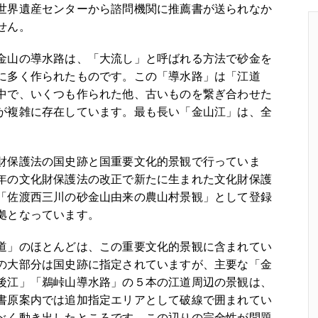
世界遺産センターから諮問機関に推薦書が送られなか
せん。
金山の導水路は、「大流し」と呼ばれる方法で砂金を
に多く作られたものです。この「導水路」は「江道
中で、いくつも作られた他、古いものを繋ぎ合わせた
が複雑に存在しています。最も長い「金山江」は、全
財保護法の国史跡と国重要文化的景観で行っていま
年の文化財保護法の改正で新たに生まれた文化財保護
「佐渡西三川の砂金山由来の農山村景観」として登録
拠となっています。
道」のほとんどは、この重要文化的景観に含まれてい
の大部分は国史跡に指定されていますが、主要な「金
後江」「鵜峠山導水路」の５本の江道周辺の景観は、
書原案内では追加指定エリアとして破線で囲まれてい
べく動き出したところです。この辺りの完全性が問題