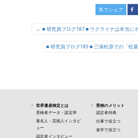
でシェア
投
← ■ 研究員ブログ187 ■ ウクライナは本
稿
■ 研究員ブログ189 ■ 三保松原での
ナ
ビ
ゲ
ー
シ
ョ
世界遺産検定とは
受検のメリット
ン
受検者データ・認定率
認定者特典
著名人・芸能人インタビ
仕事で役立つ
ュー
進学で役立つ
認定者インタビュー