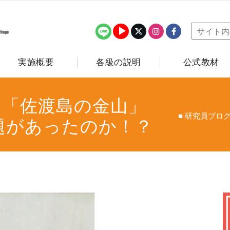
実施概要
各級の説明
公式教材
■ 「佐渡島の金山」
■ 研究員ブロ
題があったのか！？