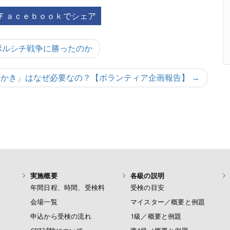
Ｆａｃｅｂｏｏｋでシェア
当にボルシチ戦争に勝ったのか
「松葉かき」はなぜ必要なの？【ボランティア企画報告】 →
実施概要
各級の説明
年間日程、時間、受検料
受検の目安
会場一覧
マイスター／概要と例題
申込から受検の流れ
1級／概要と例題