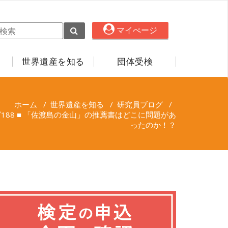
マイぺージ
世界遺産を知る
団体受検
ホーム
/
世界遺産を知る
/
研究員ブログ
/
グ188 ■ 「佐渡島の金山」の推薦書はどこに問題があ
ったのか！？