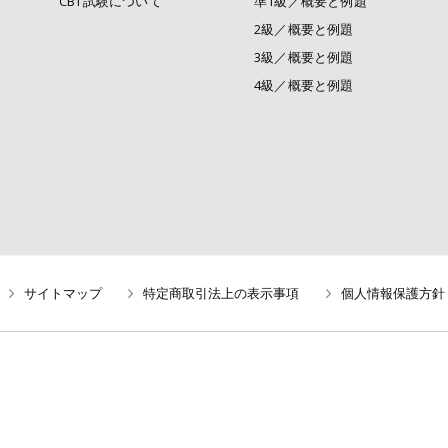
CBT試験について
準1級／概要と例題
2級／概要と例題
3級／概要と例題
4級／概要と例題
サイトマップ
特定商取引法上の表示事項
個人情報保護方針