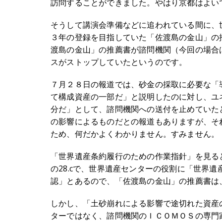
訪問することができました。やはり京都はよい
そうして講演会準備などに追われている間に、
３年の登録を目指していた「佐渡島の金山」の
渡島の金山」の推薦書が諮問機関（今回の場合
スがストップしていたというのです。
７月２８日の報道では、砂金の採取に必要な「
て構成資産の一部だ」と説明したのに対し、ユ
分だ」として、諮問機関への送付を止めていた
の影響によるものだとの報道もありますが、そ
ため、何だかよくわかりません。すみません。
「世界遺産条約履行のための作業指針」を見ると
の28.cで、世界遺産センターの役割に「世界
認」とあるので、「佐渡島の金山」の推薦書は
しかし、「土砂崩れによる影響で途切れた資産
ターではなく、諮問機関のＩＣＯＭＯＳの専門