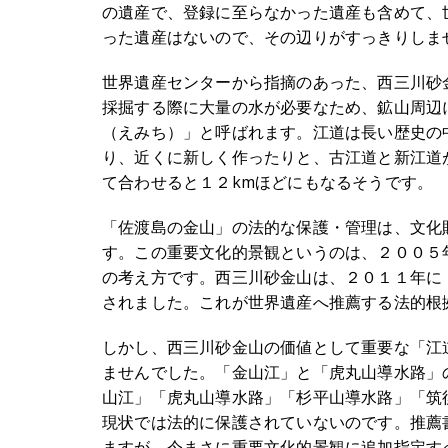
の遺産で、登録に至らなかった遺産も含めて、
った遺産はないので、その辺りがすっきりしま
世界遺産センターから指摘のあった、西三川砂
採掘する際に大量の水が必要なため、鉱山周辺
（えみち）」と呼ばれます。江道は長い歴史の
り、近くに新しく作ったりと、古江道と新江道
て合わせると１２kmほどにもなるそうです。
「佐渡島の金山」の法的な保護・管理は、文化
す。この重要文化的景観というのは、２００５
の考え方です。西三川砂金山は、２０１１年に
されました。これが世界遺産へ推薦する法的根
しかし、西三川砂金山の価値として重要な「江
ませんでした。「金山江」と「虎丸山導水路」
山江」「虎丸山導水路」「杉平山導水路」「筑
現状では法的に保護されていないのです。推薦
ますが、今まさに重要文化的景観に追加指定す